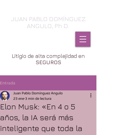
JUAN PABLO DOMÍNGUEZ
ANGULO, Ph.D.
SEGUROS, Daños & Contratos
Litigio de alta complejidad en
SEGUROS
Entrada
Juan Pablo Domínguez Angulo
23 ene
3 min de lectura
Elon Musk: «En 4 o 5
años, la IA será más
inteligente que toda la