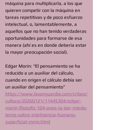
máquina para multiplicarla, a los que 
quieren competir con la máquina en 
tareas repetitivas y de poco esfuerzo 
intelectual, o, lamentablemente, a 
aquellos que no han tenido verdaderas 
oportunidades para formarse de esa 
manera (ahí es en donde debería estar 
la mayor preocupación social).
Edgar Morin: “El pensamiento se ha 
reducido a un auxiliar del cálculo, 
cuando en origen el cálculo debía ser 
un auxiliar del pensamiento” 
https://www.lavanguardia.com/cribeo/
cultura/20260121/11445304/edgar-
morin-filosofo-104-anos-ia-dar-miedo-
temo-sobre-inteligencia-humana-
superficial-mmn.html