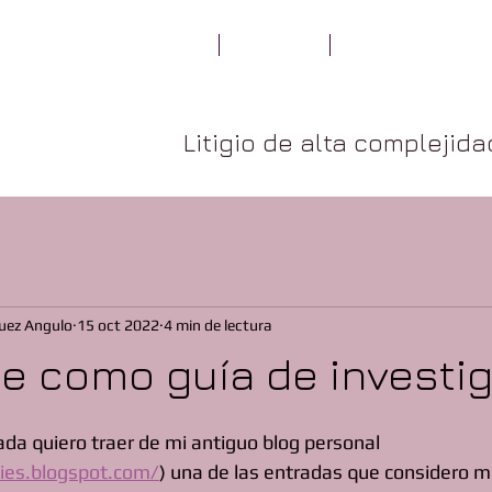
LA FIRMA
quidditas
ESPECIALIDADES
Litigio de alta complejid
os
uez Angulo
15 oct 2022
4 min de lectura
e como guía de investi
ada quiero traer de mi antiguo blog personal 
cies.blogspot.com/
) una de las entradas que considero m