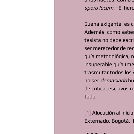
spero lucem
. “El he
Suena exigente, es ci
Además, como sabem
tesista no debe escri
ser merecedor de rec
guía metodológica, n
insuperable guía (me
trasmutar todos los 
no ser 
demasiado
 h
de crítica, esclavos
todo.
[1]
 Alocución al inic
Externado, Bogotá, 1