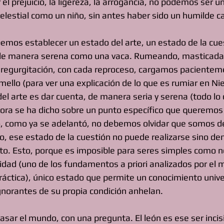
l prejuicio, la ligereza, la arrogancia, no podemos ser u
elestial como un niño, sin antes haber sido un humilde c
mos establecer un estado del arte, un estado de la cue
 de manera serena como una vaca. Rumeando, masticada 
 regurgitación, con cada reproceso, cargamos paciente
amello (para ver una explicación de lo que es rumiar en Nie
 del arte es dar cuenta, de manera seria y serena (todo lo 
hora se ha dicho sobre un punto específico que queremos 
to, como ya se adelantó, no debemos olvidar que somos 
o, ese estado de la cuestión no puede realizarse sino den
to. Esto, porque es imposible para seres simples como n
lidad (uno de los fundamentos a priori analizados por el
 práctica), único estado que permite un conocimiento unive
gnorantes de su propia condición anhelan.
sar el mundo, con una pregunta. El león es ese ser incisi