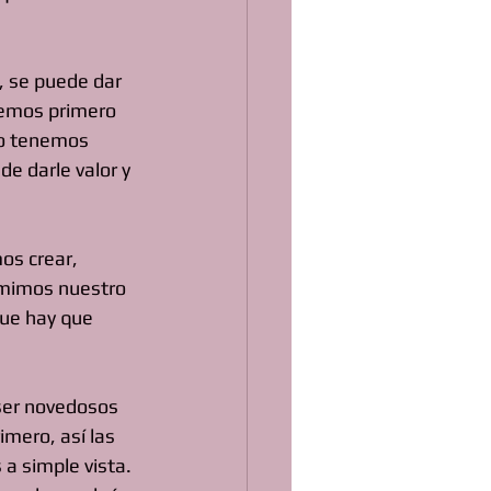
, se puede dar 
bemos primero 
lo tenemos 
e darle valor y 
os crear, 
umimos nuestro 
que hay que 
ser novedosos 
mero, así las 
a simple vista. 