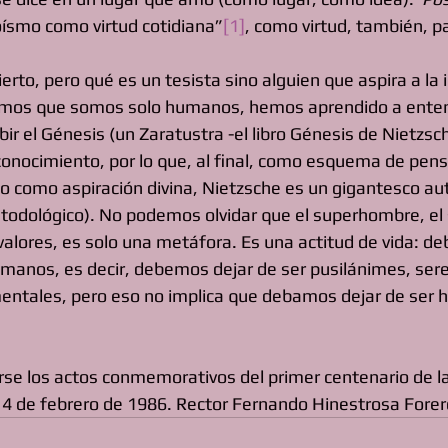
roísmo como virtud cotidiana”
[1]
, como virtud, también, pa
erto, pero qué es un tesista sino alguien que aspira a la 
os que somos solo humanos, hemos aprendido a enten
bir el Génesis (un Zaratustra -el libro Génesis de Nietzsc
onocimiento, por lo que, al final, como esquema de pen
o como aspiración divina, Nietzsche es un gigantesco aut
todológico). No podemos olvidar que el superhombre, el 
valores, es solo una metáfora. Es una actitud de vida: d
umanos, es decir, debemos dejar de ser pusilánimes, sere
 mentales, pero eso no implica que debamos dejar de ser
iarse los actos conmemorativos del primer centenario de l
4 de febrero de 1986. Rector Fernando Hinestrosa Forer