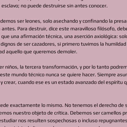
 o esclavo; no puede destruirse sin antes conocer. 
odemos ser leones, solo asechando y confinando la presa
 antes. Para destruir, dice este maravilloso filósofo, de
s que una afirmación técnica, una aserción axiológica: so
dignos de ser cazadores, si primero tuvimos la humildad d
ad aquello que queremos demoler. 
r niños, la tercera transformación, y por lo tanto podrem
n este mundo técnico nunca se quiere hacer. Siempre as
 y crear, cuando ese es un estado avanzado del espíritu 
sucede exactamente lo mismo. No tenemos el derecho de 
cemos nuestro objeto de crítica. Debemos ser camellos pri
tudiar nos resulten sospechosas o incluso repugnantes 