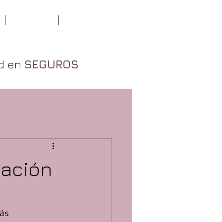
DOCTRINA
CONTACTO
ad en
SEGUROS
gación
ás 