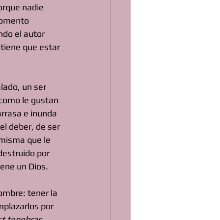
orque nadie 
momento 
do el autor 
 tiene que estar 
lado, un ser 
(como le gustan 
arrasa e inunda 
el deber, de ser 
 misma que le 
destruido por 
iene un Dios.
ombre: tener la 
mplazarlos por 
t tenebras 