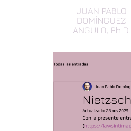
JUAN PABLO
DOMÍNGUEZ
ANGULO, Ph.D.
SEGUROS, Daños & Contrat
Todas las entradas
Juan Pablo Domíng
Nietzsch
Actualizado:
28 nov 2025
Con la presente entr
(
https://lawsintima