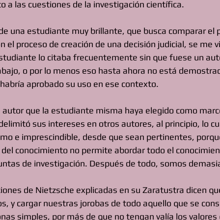
 a las cuestiones de la investigación científica.
de una estudiante muy brillante, que busca comparar el 
on el proceso de creación de una decisión judicial, se me v
studiante lo citaba frecuentemente sin que fuese un au
rabajo, o por lo menos eso hasta ahora no está demostra
habría aprobado su uso en ese contexto.
 autor que la estudiante misma haya elegido como marco
elimitó sus intereses en otros autores, al principio, lo cu
mo e imprescindible, desde que sean pertinentes, porque
 del conocimiento no permite abordar todo el conocimie
untas de investigación. Después de todo, somos demas
iones de Nietzsche explicadas en su Zaratustra dicen qu
, y cargar nuestras jorobas de todo aquello que se consi
sonas simples, por más de que no tengan valía los valores