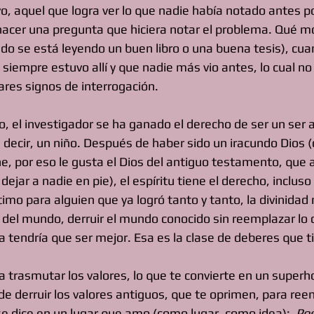
vo, aquel que logra ver lo que nadie había notado antes p
hacer una pregunta que hiciera notar el problema. Qué 
do se está leyendo un buen libro o una buena tesis), cuan
siempre estuvo allí y que nadie más vio antes, lo cual no
ares signos de interrogación.
 el investigador se ha ganado el derecho de ser un ser a
s decir, un niño. Después de haber sido un iracundo Dios 
e, por eso le gusta el Dios del antiguo testamento, que 
ejar a nadie en pie), el espíritu tiene el derecho, incluso 
ítimo para alguien que ya logró tanto y tanto, la divinidad
 del mundo, derruir el mundo conocido sin reemplazar lo 
a tendría que ser mejor. Esa es la clase de deberes que t
ca trasmutar los valores, lo que te convierte en un superh
de derruir los valores antiguos, que te oprimen, para ree
 dice en un lugar que amo (como lugar, como idea):  
Pos