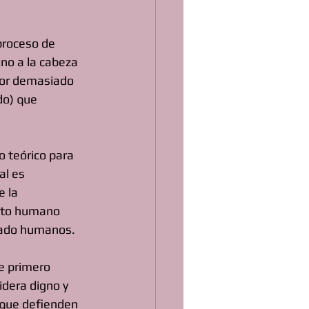
proceso de 
ino a la cabeza 
tor demasiado 
do) que 
 teórico para 
al es 
 la 
nto humano 
iado humanos.
e primero 
dera digno y 
 que defienden 