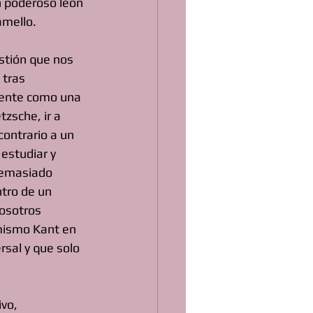
n poderoso león 
amello.
stión que nos 
tras 
mente como una 
tzsche, ir a 
contrario a un 
estudiar y 
demasiado 
tro de un 
osotros 
 mismo Kant en 
rsal y que solo 
vo, 