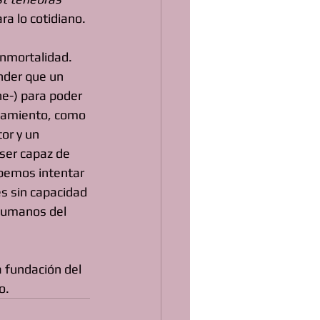
ra lo cotidiano.
inmortalidad. 
der que un 
he-) para poder 
samiento, como 
or y un 
ser capaz de 
ebemos intentar 
s sin capacidad 
 humanos del 
a fundación del 
o.