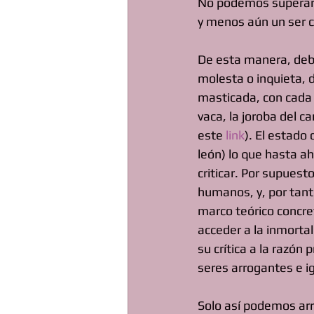
No podemos superar e
y menos aún un ser c
De esta manera, debe
molesta o inquieta,
masticada, con cada
vaca, la joroba del c
este 
link
). El estado
león) lo que hasta a
criticar. Por supues
humanos, y, por tant
marco teórico concre
acceder a la inmorta
su crítica a la razón
seres arrogantes e i
Solo así podemos arra