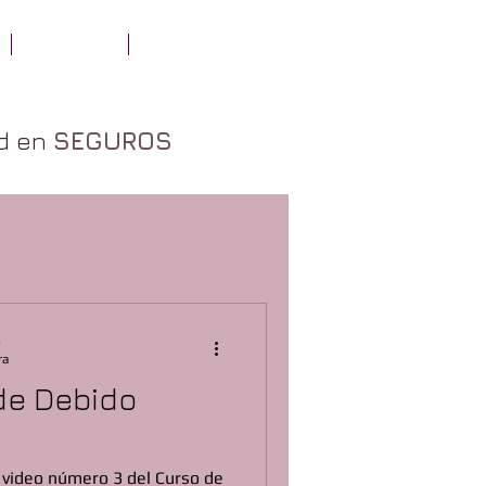
DOCTRINA
CONTACTO
ad en
SEGUROS
o
ra
 de Debido
 video número 3 del Curso de