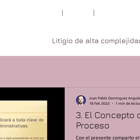
LA FIRMA
quidditas
ESPECIALIDADES
Litigio de alta complejid
os
Juan Pablo Domínguez Angul
18 feb 2022
1 min de lectu
3. El Concepto
Proceso
Con el presente comparto el