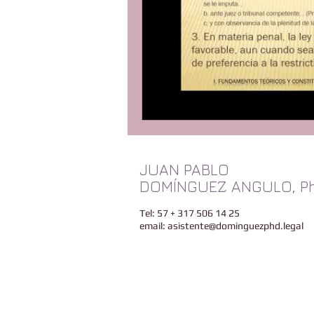
JUAN PABLO
DOMÍNGUEZ ANGULO, Ph
Tel: 57 + 317 506 14 25
email:
asistente@dominguezphd.legal