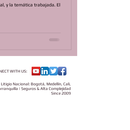
l, y la temática trabajada. El
NECT WITH US:
Litigio Nacional: Bogotá, Medellín, Cali,
rranquilla | Seguros & Alta Complejidad​
​Since 2009