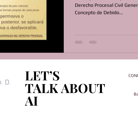
Derecho Procesal Civil Genera
Concepto de Debido...
LET’S
LET’S
CON
. D.
TALK ABOUT
TALK ABOUT
Ba
AI
AI