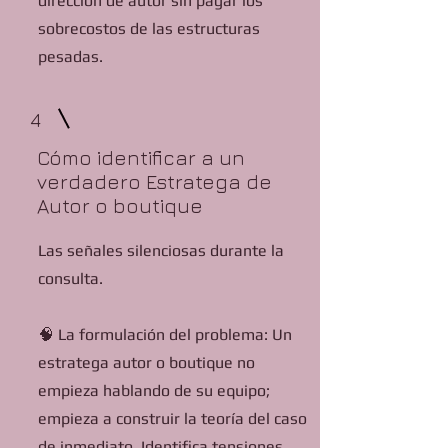
dirección de autor sin pagar los
sobrecostos de las estructuras
pesadas.
4
Cómo identificar a un
verdadero Estratega de
Autor o boutique
Las señales silenciosas durante la
consulta.
🧠 La formulación del problema: Un
estratega autor o boutique no
empieza hablando de su equipo;
empieza a construir la teoría del caso
de inmediato. Identifica tensiones