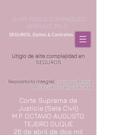
JUAN PABLO DOMÍNGUEZ
ANGULO, Ph.D.
SEGUROS, Daños & Contratos
Litigio de alta complejidad en
SEGUROS
Repositorio integral:
Jurisprudencia
de SEGUROS decodificada
Corte Suprema de
Justicia (Sala Civil)
M.P. OCTAVIO AUGUSTO
TEJEIRO DUQUE
26 de abril de dos mil